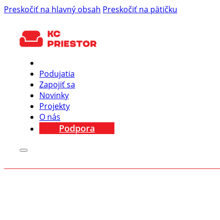
Preskočiť na hlavný obsah
Preskočiť na pätičku
Podujatia
Zapojiť sa
Novinky
Projekty
O nás
Podpora