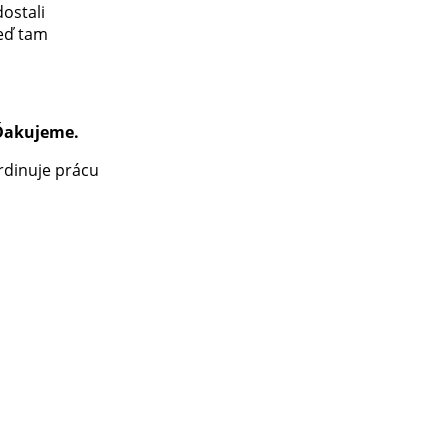
ostali
keď tam
Ďakujeme.
rdinuje prácu