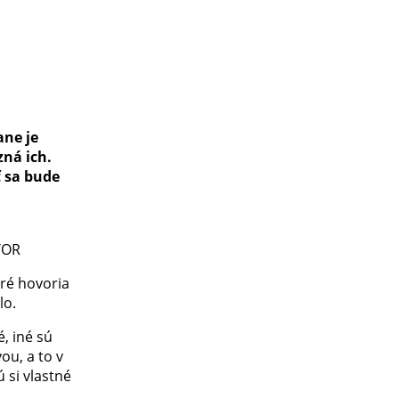
ane je
ná ich.
ť sa bude
STOR
oré hovoria
lo.
, iné sú
u, a to v
 si vlastné