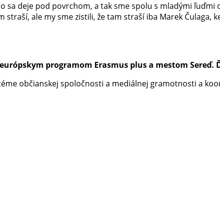
 čo sa deje pod povrchom, a tak sme spolu s mladými ľuďmi d
m straší, ale my sme zistili, že tam straší iba Marek Čulaga, 
ý európskym programom Erasmus plus a mestom Sereď. 
téme občianskej spoločnosti a mediálnej gramotnosti a koo