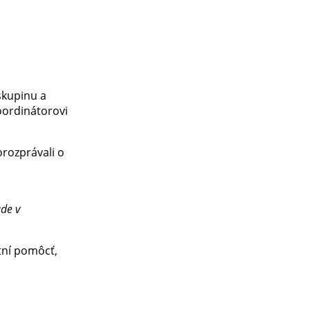
 skupinu a
oordinátorovi
rozprávali o
de v
tní pomôcť,