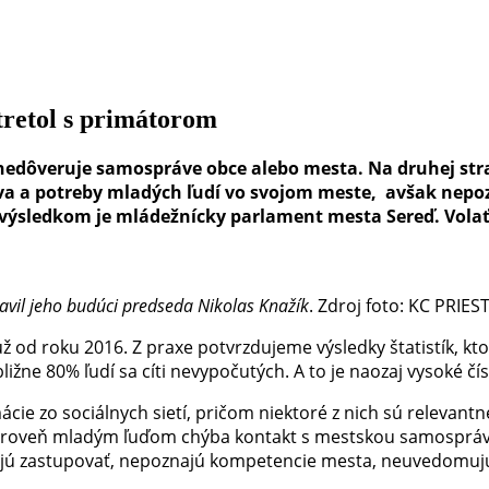
tretol s primátorom
nedôveruje samospráve obce alebo mesta. Na druhej str
va a potreby mladých ľudí vo svojom meste, avšak nepoz
 výsledkom je mládežnícky parlament mesta Sereď. Vola
vil jeho budúci predseda Nikolas Knažík
. Zdroj foto: KC PRIE
 od roku 2016. Z praxe potvrzdujeme výsledky štatistík, kt
ižne 80% ľudí sa cíti nevypočutých. A to je naozaj vysoké čís
ie zo sociálnych sietí, pričom niektoré z nich sú relevantné
ároveň mladým ľuďom chýba kontakt s mestskou samosprávo
h majú zastupovať, nepoznajú kompetencie mesta, neuvedomujú