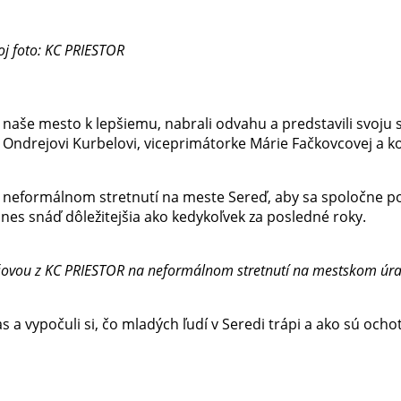
j foto: KC PRIESTOR
iť naše mesto k lepšiemu, nabrali odvahu a predstavili svoju
a Ondrejovi Kurbelovi, viceprimátorke Márie Fačkovcovej a k
 neformálnom stretnutí na meste Sereď, aby sa spoločne po
 dnes snáď dôležitejšia ako kedykoľvek za posledné roky.
ovou z KC PRIESTOR na neformálnom stretnutí na mestskom úra
a vypočuli si, čo mladých ľudí v Seredi trápi a ako sú ocho