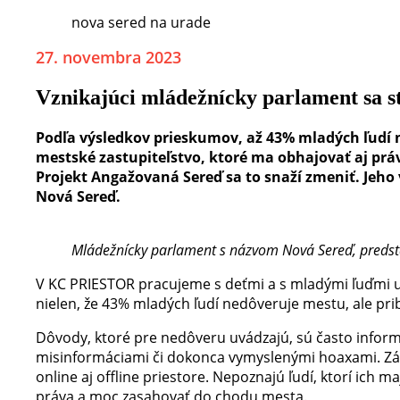
nova sered na urade
27. novembra 2023
Vznikajúci mládežnícky parlament sa s
Podľa výsledkov prieskumov, až 43% mladých ľudí 
mestské zastupiteľstvo, ktoré ma obhajovať aj prá
Projekt Angažovaná Sereď sa to snaží zmeniť. Jeho
Nová Sereď.
Mládežnícky parlament s názvom Nová Sereď, predsta
V KC PRIESTOR pracujeme s deťmi a s mladými ľuďmi už
nielen, že 43% mladých ľudí nedôveruje mestu, ale pribl
Dôvody, ktoré pre nedôveru uvádzajú, sú často informác
misinformáciami či dokonca vymyslenými hoaxami. Z
online aj offline priestore. Nepoznajú ľudí, ktorí ic
práva a moc zasahovať do chodu mesta.