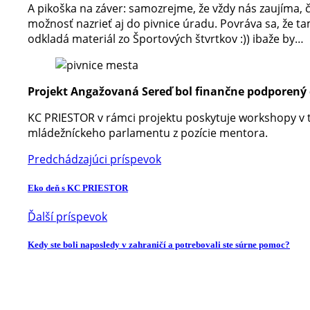
A pikoška na záver: samozrejme, že vždy nás zaujíma,
možnosť nazrieť aj do pivnice úradu
. Povráva sa, že ta
odkladá materiál zo Športových štvrtkov :)) ibaže by…
Projekt Angažovaná Sereď bol finančne podporen
KC PRIESTOR v rámci projektu poskytuje workshopy v 
mládežníckeho parlamentu z pozície mentora.
Predchádzajúci príspevok
Eko deň s KC PRIESTOR
Ďalší príspevok
Kedy ste boli naposledy v zahraničí a potrebovali ste súrne pomoc?