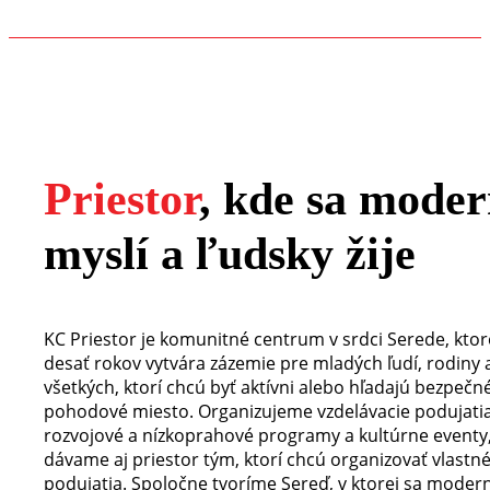
Priestor
, kde sa mode
myslí a ľudsky žije
KC Priestor je komunitné centrum v srdci Serede, ktor
desať rokov vytvára zázemie pre mladých ľudí, rodiny 
všetkých, ktorí chcú byť aktívni alebo hľadajú bezpečn
pohodové miesto. Organizujeme vzdelávacie podujatia
rozvojové a nízkoprahové programy a kultúrne eventy,
dávame aj priestor tým, ktorí chcú organizovať vlastn
podujatia. Spoločne tvoríme Sereď, v ktorej sa modern