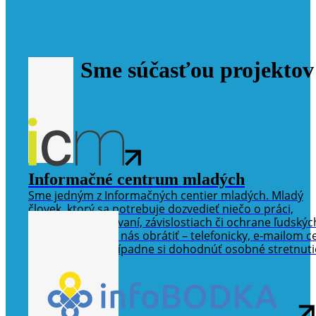
Sme súčasťou projektov
Informačné centrum mladých
Sme jedným z Informačných centier mladých. Mladý
človek, ktorý sa potrebuje dozvedieť niečo o práci,
vzdelávaní, cestovaní, závislostiach či ochrane ľudskýc
práv, sa môže na nás obrátiť – telefonicky, e-mailom c
sociálne siete, prípadne si dohodnúť osobné stretnuti