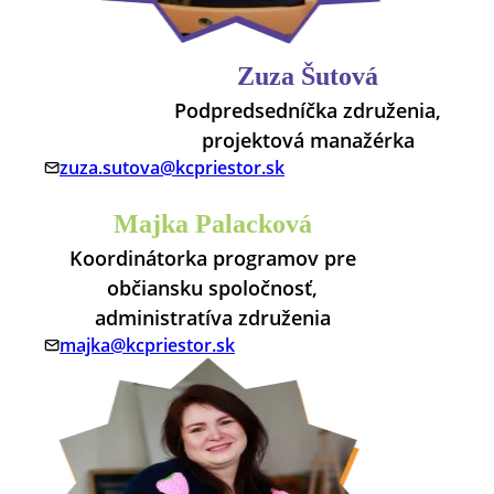
Zuza Šutová
Podpredsedníčka združenia,
projektová manažérka
zuza.sutova@kcpriestor.sk
Majka Palacková
Koordinátorka programov pre
občiansku spoločnosť,
administratíva združenia
majka@kcpriestor.sk