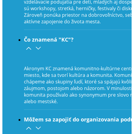
vzdelávacie podujatia pre deti, mladých aj dospe
sú workshopy, stretká, herničky, festivaly či disku
Zároveň ponúka priestor na dobrovoľníctvo, seb
aktívne zapojenie do života mesta.
Čo znamená "KC"?
Akronym KC znamená komunitno-kultúrne centr
miesto, kde sa tvorí kultúra a komunita. Komunit
chápeme ako skupiny ľudí, ktoré sa spájajú kvôli
záujmom, postojom alebo názorom. V minulosti 
komunita používalo ako synonymum pre slovo 
alebo mestské.
Môžem sa zapojiť do organizovania podu