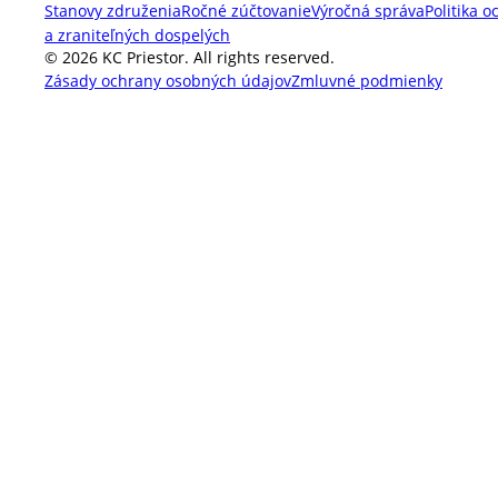
Stanovy združenia
Ročné zúčtovanie
Výročná správa
Politika o
a zraniteľných dospelých
© 2026 KC Priestor. All rights reserved.
Zásady ochrany osobných údajov
Zmluvné podmienky