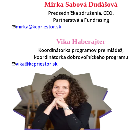
Mirka Sabová Dudášová
Predsedníčka združenia, CEO,
Partnerstvá a Fundrasing
mirka@kcpriestor.sk
Vika Haberajter
Koordinátorka programov pre mládež,
koordinátorka dobrovoľníckeho programu
vika@kcpriestor.sk