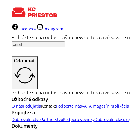
Facebook
Instagram
Prihláste sa na odber nášho newslettera a získavajte n
Odoberať
Prihláste sa na odber nášho newslettera a získavajte n
Užitočné odkazy
O nás
Podujatia
Kontakt
Podporte nás
VATA magazín
Publikácia
Pripojte sa
Dobrovoľníctvo
Partnerstvo
Podpora
Novinky
Dobrovoľnícky pr
Dokumenty