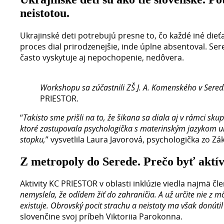
neistotou.
Ukrajinské deti potrebujú presne to, čo každé iné dieť
proces dial prirodzenejšie, inde úplne absentoval. Sere
často vyskytuje aj nepochopenie, nedôvera.
Workshopu sa zúčastnili ZŠ J. A. Komenského v Seredi,
PRIESTOR.
“
Takisto sme prišli na to, že šikana sa diala aj v rámci s
ktoré zastupovala psychologička s materinským jazykom u
stopku,
” vysvetlila Laura Javorová, psychologička zo Zá
Z metropoly do Serede. Prečo byť akt
Aktivity KC PRIESTOR v oblasti inklúzie viedla najmä čl
nemyslela, že odídem žiť do zahraničia. A už určite nie z m
existuje. Obrovský pocit strachu a neistoty ma však donúti
slovenčine svoj príbeh Viktoriia Parokonna.