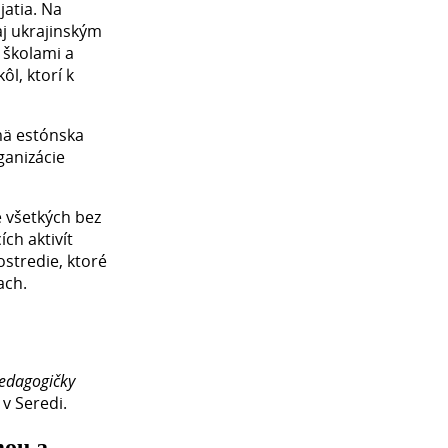
jatia. Na
aj ukrajinským
 školami a
ôl, ktorí k
jmä estónska
ganizácie
 všetkých bez
ch aktivít
stredie, ktoré
ach.
pedagogičky
 v Seredi.
mou a