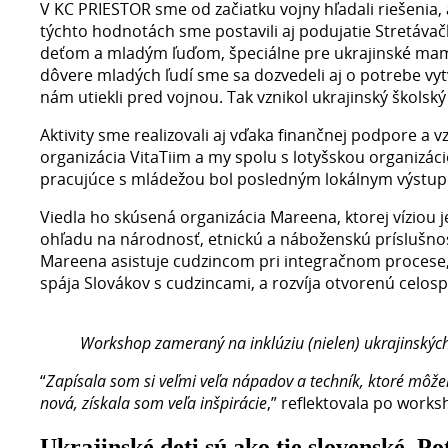
V KC PRIESTOR sme od začiatku vojny hľadali riešenia, a
týchto hodnotách sme postavili aj podujatie Stretávačk
deťom a mladým ľuďom, špeciálne pre ukrajinské mamy 
dôvere mladých ľudí sme sa dozvedeli aj o potrebe vytvo
nám utiekli pred vojnou. Tak vznikol ukrajinský školský
Aktivity sme realizovali aj vďaka finančnej podpore a 
organizácia VitaTiim a my spolu s lotyšskou organizác
pracujúce s mládežou bol posledným lokálnym výstup
Viedla ho skúsená organizácia Mareena, ktorej víziou
ohľadu na národnosť, etnickú a náboženskú príslušno
Mareena asistuje cudzincom pri integračnom procese, 
spája Slovákov s cudzincami, a rozvíja otvorenú celosp
Workshop zameraný na inklúziu (nielen) ukrajinskýc
“
Zapísala som si veľmi veľa nápadov a techník, ktoré môžem
nová, získala som veľa inšpirácie
,” reflektovala po work
Ukrajinské deti sú ako tie slovenské. Po