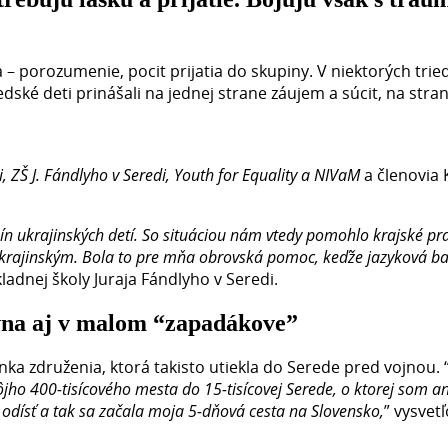
a – porozumenie, pocit prijatia do skupiny. V niektorých trie
dské deti prinášali na jednej strane záujem a súcit, na stra
 ZŠ J. Fándlyho v Seredi, Youth for Equality a NIVaM
a členovia 
kupín ukrajinských detí. So situáciou nám vtedy pomohlo krajské p
krajinským. Bola to pre mňa obrovská pomoc, keďže jazyková ba
kladnej školy Juraja Fándlyho v Seredi.
ívna aj v malom “zapadákove”
enka združenia, ktorá takisto utiekla do Serede pred vojnou. 
ôjho 400-tisícového mesta do 15-tisícovej Serede, o ktorej som ani
l odísť a tak sa začala moja 5-dňová cesta na Slovensko,
” vysvet