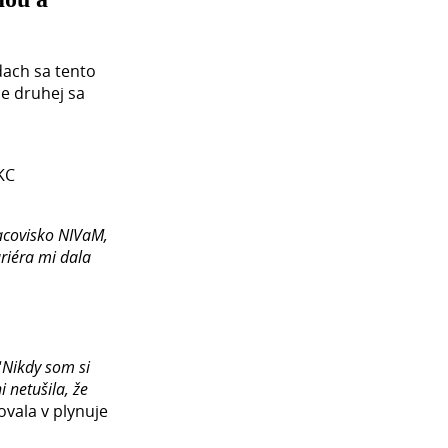
dach sa tento
ne druhej sa
KC
racovisko NIVaM,
riéra mi dala
“
Nikdy som si
 netušila, že
ľovala v plynuje