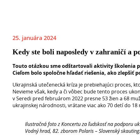
25. januára 2024
Kedy ste boli naposledy v zahraničí a p
Touto otázkou sme odštartovali aktivity školenia 
Cieľom bolo spoločne hľadať riešenia, ako zlepšiť 
Ukrajinská utečenecká kríza je prebiehajúci proces, kt
Nevieme však, kedy a či vôbec bude tento proces ukon
v Seredi pred februárom 2022 presne 53 žien a 68 mužov,
ukrajinskej národnosti, vrátane viac ako 70 detí do 18 
Ilustračná foto z Koncertu za ľudskosť na podporu uk
Vodný hrad, 82. zborom Polaris – Slovenský skauting