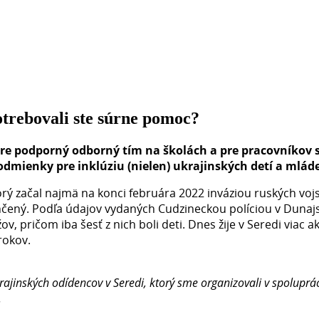
otrebovali ste súrne pomoc?
pre podporný odborný tím na školách a pre pracovníkov 
podmienky pre inklúziu (nielen) ukrajinských detí a mlád
orý začal najmä na konci februára 2022 inváziou ruských vojs
čený. Podľa údajov vydaných Cudzineckou políciou v Dunajsk
 pričom iba šesť z nich boli deti. Dnes žije v Seredi viac a
rokov.
rajinských odídencov v Seredi, ktorý sme organizovali v spoluprá
.