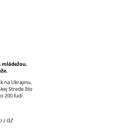
s mládežou.
eže.
k na Ukrajinu.
ej Strede žilo
ko 200 ľudí
ci z OZ