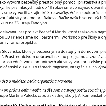
ko vytvoriť bezpečný priestor plný pomoci, priateľstva a pri
y. Tie pre mladých ľudí do 19 rokov sme čo najviac otvorili 
sme vytvorili Ukrajinské Stretávačky. Vďaka spolupráci so
riť aktivity priamo pre žiakov a žiačky našich seredských šk
 klub na ZŠ Juraja Fándlyho.
vzdelávaniu cez projekt Peaceful Minds, ktorý realizovala na
iou 3D Friends sme boli partnermi. Workshop pre školy a or
om v rámci projektu.
 je Slovensko, ktoré je bezpečným a dôstojným domovom pre
sť. Prostredníctvom dobrovoľníckeho programu a vzdelávací
prostredníctvom komunitných aktivít vytvára priateľské pro
oločenskú diskusiu o témach migrácie, integrácie a ich výzv
h detí a mládeže viedla organizácia Mareena
 pri práci s deťmi využiť. Keďže som na svojej pozícii sociálnej 
shope Martina Palečková zo Základnej školy J. A. Komenského
trebujú lásku a prijatie. Bojujú však s trau