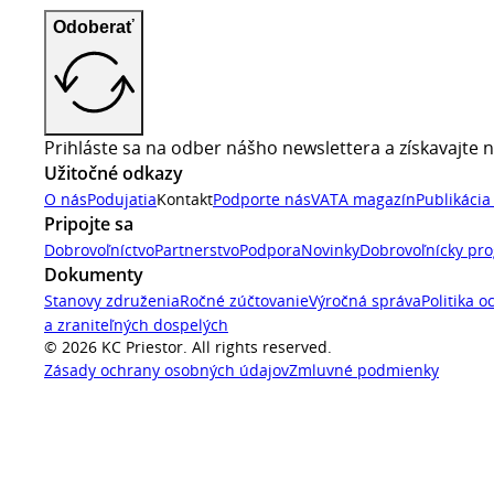
Odoberať
Prihláste sa na odber nášho newslettera a získavajte n
Užitočné odkazy
O nás
Podujatia
Kontakt
Podporte nás
VATA magazín
Publikácia
Pripojte sa
Dobrovoľníctvo
Partnerstvo
Podpora
Novinky
Dobrovoľnícky pr
Dokumenty
Stanovy združenia
Ročné zúčtovanie
Výročná správa
Politika o
a zraniteľných dospelých
© 2026 KC Priestor. All rights reserved.
Zásady ochrany osobných údajov
Zmluvné podmienky