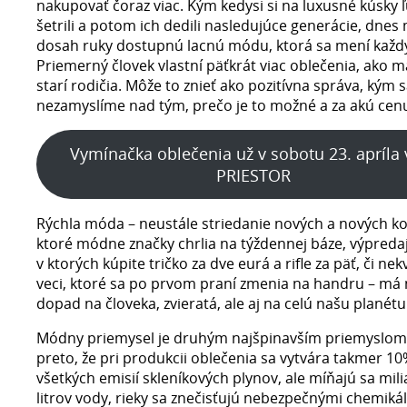
nakupovať čoraz viac. Kým kedysi si na luxusné kúsky ľ
šetrili a potom ich dedili nasledujúce generácie, dne
dosah ruky dostupnú lacnú módu, ktorá sa mení každý
Priemerný človek vlastní päťkrát viac oblečenia, ako m
starí rodičia. Môže to znieť ako pozitívna správa, kým 
nezamyslíme nad tým, prečo je to možné a za akú cen
Vymínačka oblečenia už v sobotu 23. apríla 
PRIESTOR
Rýchla móda – neustále striedanie nových a nových kol
ktoré módne značky chrlia na týždennej báze, výpredaj
v ktorých kúpite tričko za dve eurá a rifle za päť, či nek
veci, ktoré sa po prvom praní zmenia na handru – má 
dopad na človeka, zvieratá, ale aj na celú našu planétu
Módny priemysel je druhým najšpinavším priemyslom.
preto, že pri produkcii oblečenia sa vytvára takmer 1
všetkých emisií skleníkových plynov, ale míňajú sa mil
litrov vody, rieky sa znečisťujú nebezpečnými chemikál