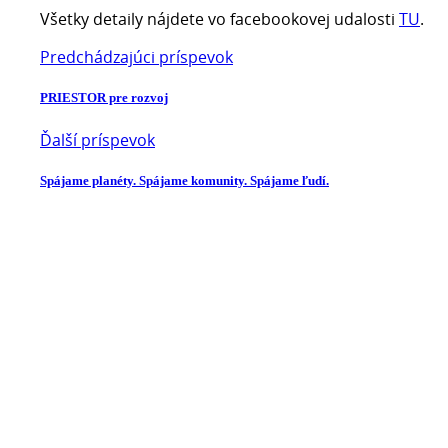
Všetky detaily nájdete vo facebookovej udalosti
TU
.
Predchádzajúci príspevok
PRIESTOR pre rozvoj
Ďalší príspevok
Spájame planéty. Spájame komunity. Spájame ľudí.