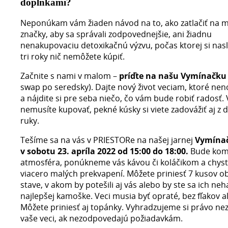
doplnkami?
Neponúkam vám žiaden návod na to, ako zatlačiť na
značky, aby sa správali zodpovednejšie, ani žiadnu
nenakupovaciu detoxikačnú výzvu, počas ktorej si nas
tri roky nič nemôžete kúpiť.
Začnite s nami v malom –
príďte na našu Vymínačku
swap po seredsky). Dajte nový život veciam, ktoré nen
a nájdite si pre seba niečo, čo vám bude robiť radosť. V
nemusíte kupovať, pekné kúsky si viete zadovážiť aj z 
ruky.
Tešíme sa na vás v PRIESTORe na našej jarnej
Vymína
v sobotu 23. apríla 2022 od 15:00 do 18:00.
Bude kom
atmosféra, ponúkneme vás kávou či koláčikom a chys
viacero malých prekvapení. Môžete priniesť 7 kusov ob
stave, v akom by potešili aj vás alebo by ste sa ich neh
najlepšej kamoške. Veci musia byť opraté, bez fľakov a
Môžete priniesť aj topánky. Vyhradzujeme si právo ne
vaše veci, ak nezodpovedajú požiadavkám.