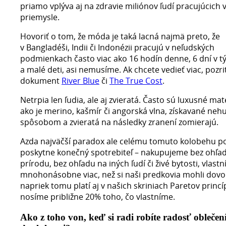
priamo vplýva aj na zdravie miliónov ľudí pracujúcich 
priemysle.
Hovoriť o tom, že móda je taká lacná najmä preto, že
v Bangladéši, Indii či Indonézii pracujú v neľudských
podmienkach často viac ako 16 hodín denne, 6 dní v t
a malé deti, asi nemusíme. Ak chcete vedieť viac, pozrit
dokument
River Blue
či
The True Cost
.
Netrpia len ľudia, ale aj zvieratá. Často sú luxusné mate
ako je merino, kašmír či angorská vlna, získavané n
spôsobom a zvieratá na následky zranení zomierajú.
Azda najväčší paradox ale celému tomuto kolobehu 
poskytne konečný spotrebiteľ – nakupujeme bez ohľa
prírodu, bez ohľadu na iných ľudí či živé bytosti, vlast
mnohonásobne viac, než si naši predkovia mohli dovol
napriek tomu platí aj v našich skriniach Paretov princí
nosíme približne 20% toho, čo vlastníme.
Ako z toho von, keď si radi robíte radosť oblečen