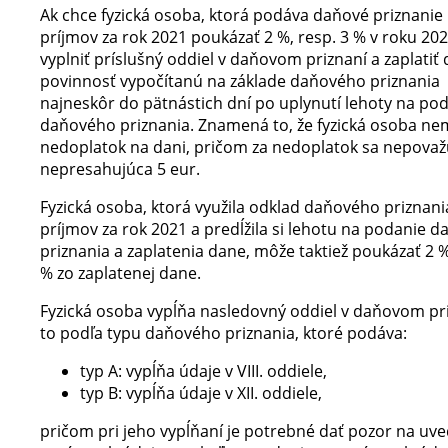
Ak chce fyzická osoba, ktorá podáva daňové priznanie 
príjmov za rok 2021 poukázať 2 %, resp. 3 % v roku 20
vyplniť príslušný oddiel v daňovom priznaní a zaplatiť
povinnosť vypočítanú na základe daňového priznania
najneskôr do pätnástich dní po uplynutí lehoty na po
daňového priznania. Znamená to, že fyzická osoba n
nedoplatok na dani, pričom za nedoplatok sa nepova
nepresahujúca 5 eur.
Fyzická osoba, ktorá využila odklad daňového priznania
príjmov za rok 2021 a predĺžila si lehotu na podanie 
priznania a zaplatenia dane, môže taktiež poukázať 2 %
% zo zaplatenej dane.
Fyzická osoba vypĺňa nasledovný oddiel v daňovom pri
to podľa typu daňového priznania, ktoré podáva:
typ A: vypĺňa údaje v VIII. oddiele,
typ B: vypĺňa údaje v XII. oddiele,
pričom pri jeho vypĺňaní je potrebné dať pozor na uv