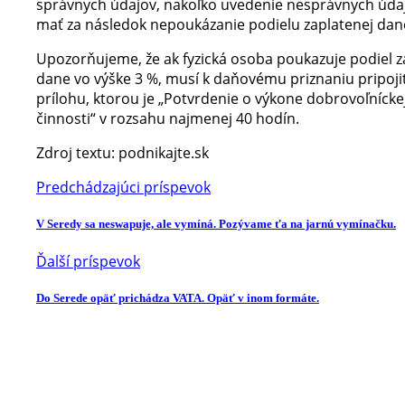
správnych údajov, nakoľko uvedenie nesprávnych úda
mať za následok nepoukázanie podielu zaplatenej dan
Upozorňujeme, že ak fyzická osoba poukazuje podiel z
dane vo výške 3 %, musí k daňovému priznaniu pripoji
prílohu, ktorou je „Potvrdenie o výkone dobrovoľnícke
činnosti“ v rozsahu najmenej 40 hodín.
Zdroj textu: podnikajte.sk
Predchádzajúci príspevok
V Seredy sa neswapuje, ale vymíná. Pozývame ťa na jarnú vymínačku.
Ďalší príspevok
Do Serede opäť prichádza VATA. Opäť v inom formáte.