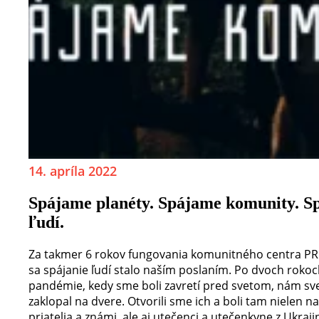
14. apríla 2022
Spájame planéty. Spájame komunity. S
ľudí.
Za takmer 6 rokov fungovania komunitného centra P
sa spájanie ľudí stalo naším poslaním. Po dvoch roko
pandémie, kedy sme boli zavretí pred svetom, nám sv
zaklopal na dvere. Otvorili sme ich a boli tam nielen na
priatelia a známi, ale aj utečenci a utečenkyne z Ukraji