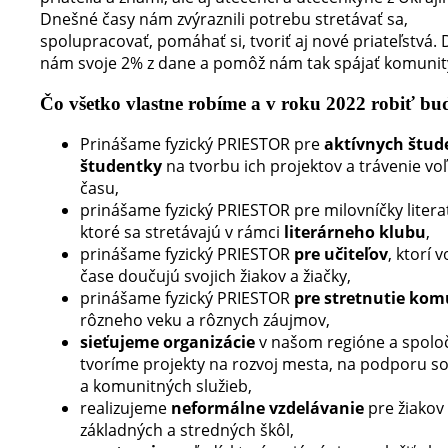
Dnešné časy nám zvýraznili potrebu stretávať sa,
spolupracovať, pomáhať si, tvoriť aj nové priateľstvá. 
nám svoje 2% z dane a pomôž nám tak spájať komunit
Čo všetko vlastne robíme a v roku 2022 robiť b
Prinášame fyzický PRIESTOR pre
aktívnych štud
študentky
na tvorbu ich projektov a trávenie vo
času,
prinášame fyzický PRIESTOR pre milovníčky litera
ktoré sa stretávajú v rámci
literárneho klubu
,
prinášame fyzický PRIESTOR
pre učiteľov
, ktorí 
čase doučujú svojich žiakov a žiačky,
prinášame fyzický PRIESTOR
pre stretnutie kom
rôzneho veku a rôznych záujmov,
sieťujeme organizácie
v našom regióne a spolo
tvoríme projekty na rozvoj mesta, na podporu so
a komunitných služieb,
realizujeme
neformálne vzdelávanie
pre žiakov 
základných a stredných škôl,