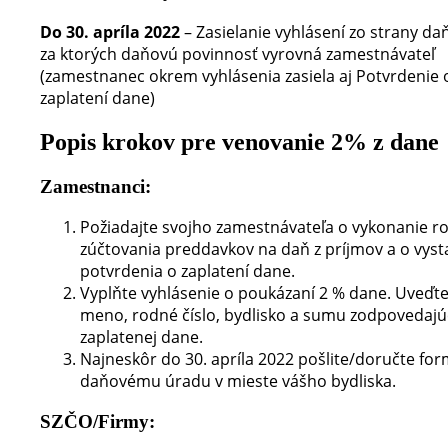
Do 30. apríla 2022
– Zasielanie vyhlásení zo strany da
za ktorých daňovú povinnosť vyrovná zamestnávateľ
(zamestnanec okrem vyhlásenia zasiela aj Potvrdenie 
zaplatení dane)
Popis krokov pre venovanie 2% z dane
Zamestnanci:
Požiadajte svojho zamestnávateľa o vykonanie r
zúčtovania preddavkov na daň z príjmov a o vyst
potvrdenia o zaplatení dane.
Vyplňte vyhlásenie o poukázaní 2 % dane. Uveďte
meno, rodné číslo, bydlisko a sumu zodpovedaj
zaplatenej dane.
Najneskôr do 30. apríla 2022 pošlite/doručte fo
daňovému úradu v mieste vášho bydliska.
SZČO/Firmy: