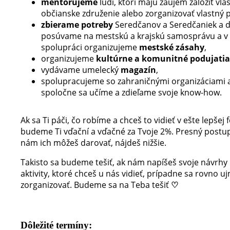
mentorujeme
ľudí, ktorí majú záujem založiť vla
občianske združenie alebo zorganizovať vlastný p
zbierame potreby
Seredčanov a Seredčaniek a ďa
posúvame na mestskú a krajskú samosprávu a v
spolupráci organizujeme
mestské zásahy
,
organizujeme
kultúrne a komunitné podujatia
vydávame umelecký
magazín
,
spolupracujeme so zahraničnými organizáciami 
spoločne sa učíme a zdieľame svoje know-how.
Ak sa Ti páči, čo robíme a chceš to vidieť v ešte lepšej
budeme Ti vďační a vďačné za Tvoje 2%. Presný postup
nám ich môžeš darovať, nájdeš nižšie.
Takisto sa budeme tešiť, ak nám napíšeš svoje návrhy
aktivity, ktoré chceš u nás vidieť, prípadne sa rovno u
zorganizovať. Budeme sa na Teba tešiť
♡
Dôležité termíny: