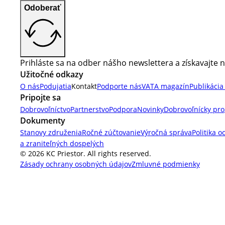
Odoberať
Prihláste sa na odber nášho newslettera a získavajte n
Užitočné odkazy
O nás
Podujatia
Kontakt
Podporte nás
VATA magazín
Publikácia
Pripojte sa
Dobrovoľníctvo
Partnerstvo
Podpora
Novinky
Dobrovoľnícky pr
Dokumenty
Stanovy združenia
Ročné zúčtovanie
Výročná správa
Politika o
a zraniteľných dospelých
© 2026 KC Priestor. All rights reserved.
Zásady ochrany osobných údajov
Zmluvné podmienky