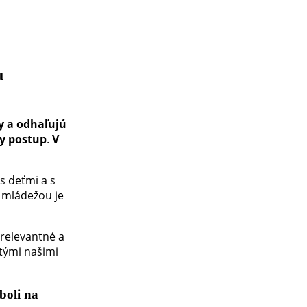
u
hy a odhaľujú
ny postup
.
V
s deťmi a s
s mládežou je
 relevantné a
 tými našimi
boli na