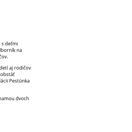
e s deťmi
borník na
čov.
etí aj rodičov
 obstáť
lácii Pestúnka
u mamou dvoch