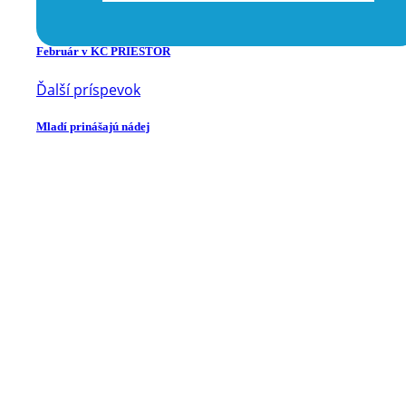
Predchádzajúci príspevok
Február v KC PRIESTOR
Ďalší príspevok
Mladí prinášajú nádej