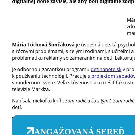
digitálnej dobe závislé, ale aby boli digitálne zod
Már
zdr
mar
Mária Tóthová Šimčáková
je úspešná detská psycholo
s rôznymi problémami, s celými rodinami, s učiteľmi a 
problematiku reklamy so zameraním na deti. Lektoruj
Je odbornou garantkou programu
detinanete.sk
v pro
k používaniu technológii. Pracuje s
projektom sebadô
v modernom svete. Veľa skúsenosti ako riešiť ťažkosti 
televízie Markíza.
Napísala niekoľko kníh:
Som rodič a čo s tým?, Som rodič 
detí.
V KC PRIESTOR ju privítame v stredu 12. marca od 1
ANGAŽOVANÁ SEREĎ