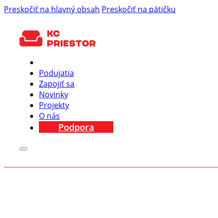
Preskočiť na hlavný obsah
Preskočiť na pätičku
Podujatia
Zapojiť sa
Novinky
Projekty
O nás
Podpora