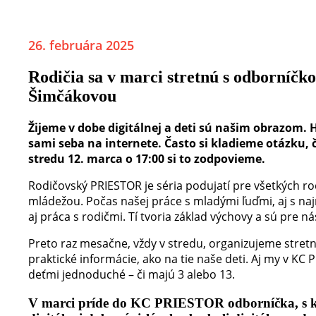
26. februára 2025
Rodičia sa v marci stretnú s odborníčko
Šimčákovou
Žijeme v dobe digitálnej a deti sú našim obrazom. 
sami seba na internete. Často si kladieme otázku,
stredu 12. marca o 17:00 si to zodpovieme.
Rodičovský PRIESTOR je séria podujatí pre všetkých rod
mládežou. Počas našej práce s mladými ľuďmi, aj s na
aj práca s rodičmi. Tí tvoria základ výchovy a sú pre n
Preto raz mesačne, vždy v stredu, organizujeme stretn
praktické informácie, ako na tie naše deti. Aj my v K
deťmi jednoduché – či majú 3 alebo 13.
V marci príde do KC PRIESTOR odborníčka, s kto