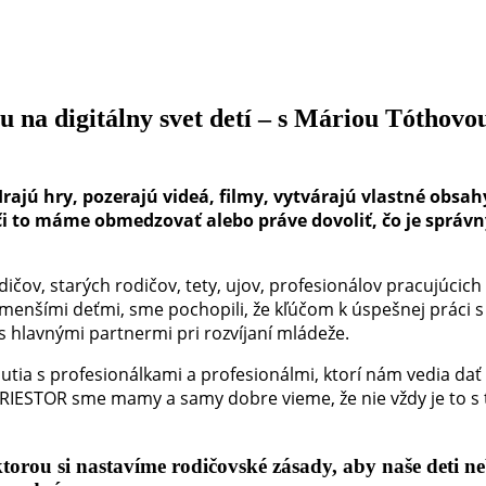
u na digitálny svet detí – s Máriou Tóthovo
Hrajú hry, pozerajú videá, filmy, vytvárajú vlastné obsa
 či to máme obmedzovať alebo práve dovoliť, čo je správ
ičov, starých rodičov, tety, ujov, profesionálov pracujúcich 
jmenšími deťmi, sme pochopili, že kľúčom k úspešnej práci 
ás hlavnými partnermi pri rozvíjaní mládeže.
utia s profesionálkami a profesionálmi, ktorí nám vedia dať
C PRIESTOR sme mamy a samy dobre vieme, že nie vždy je to s
rou si nastavíme rodičovské zásady, aby naše deti ne