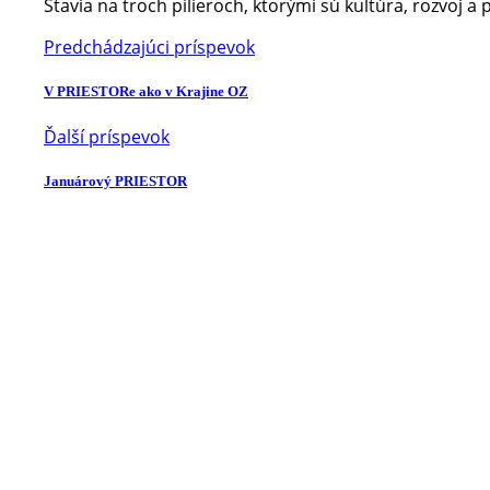
Stavia na troch pilieroch, ktorými sú kultúra, rozvoj a
Predchádzajúci príspevok
V PRIESTORe ako v Krajine OZ
Ďalší príspevok
Januárový PRIESTOR