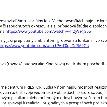
staviteľ žánru sociálny folk. V jeho pesničkách nájdete lyrick
hov či zabudnutých okresov, ale aj prípadové štúdie o spoločn
 na
https://www.youtube.com/watch?v=frZyVz4JS0w
.
ný jazz prepletený ambientom, groovom a funkom – vo svet
https://www.youtube.com/watch?v=F0qcOr7M9GU
Nova (rovnaká budova ako Kino Nova) na druhom poschodí –
rne centrum PRIESTOR. Ľudia v ňom nájdu možnosť realizov
oveň rozšíriť svoje vedomosti v oblastiach, o ktoré sa zaují
iskovým piknikom alebo príjemným oddychovým večerom bu
u prispievajú k realizácii originálnych a prospešných projekt