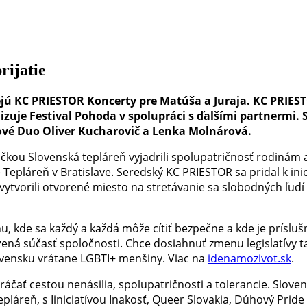
rijatie
ejú KC PRIESTOR Koncerty pre Matúša a Juraja. KC PRIEST
nizuje
Festival Pohoda
v spolupráci s ďalšími partnermi. 
zové Duo Oliver Kucharovič a Lenka Molnárová.
vičkou Slovenská tepláreň vyjadrili spolupatričnosť rodinám 
e Tepláreň v Bratislave. Seredský KC PRIESTOR sa pridal k inic
 vytvorili otvorené miesto na stretávanie sa slobodných ľud
u, kde sa každý a každá môže cítiť bezpečne a kde je prísluš
ená súčasť spoločnosti. Chce dosiahnuť zmenu legislatívy t
vensku vrátane LGBTI+ menšiny. Viac na
idenamozivot.sk
.
ráčať cestou nenásilia, spolupatričnosti a tolerancie. Slove
láreň, s Iiniciatívou Inakosť, Queer Slovakia, Dúhový Pride