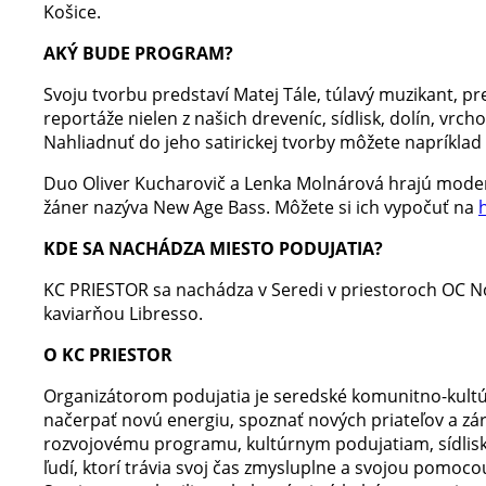
Košice.
AKÝ BUDE PROGRAM?
Svoju tvorbu predstaví Matej Tále, túlavý muzikant, pred
reportáže nielen z našich dreveníc, sídlisk, dolín, vrc
Nahliadnuť do jeho satirickej tvorby môžete napríklad
Duo Oliver Kucharovič a Lenka Molnárová hrajú moder
žáner nazýva New Age Bass. Môžete si ich vypočuť na
KDE SA NACHÁDZA MIESTO PODUJATIA?
KC PRIESTOR sa nachádza v Seredi v priestoroch OC 
kaviarňou Libresso.
O KC PRIESTOR
Organizátorom podujatia je seredské komunitno-kultú
načerpať novú energiu, spoznať nových priateľov a zár
rozvojovému programu, kultúrnym podujatiam, sídl
ľudí, ktorí trávia svoj čas zmysluplne a svojou pomoco