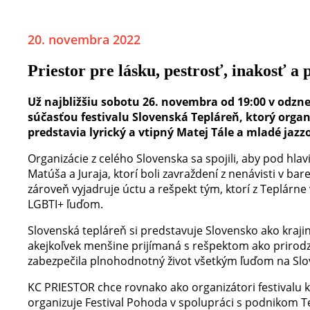
20. novembra 2022
Priestor pre lásku, pestrosť, inakosť a p
Už najbližšiu sobotu 26. novembra od 19:00 v odzn
súčasťou festivalu Slovenská Tepláreň, ktorý orga
predstavia lyrický a vtipný Matej Tále a mladé jaz
Organizácie z celého Slovenska sa spojili, aby pod hla
Matúša a Juraja, ktorí boli zavraždení z nenávisti v bar
zároveň vyjadruje úctu a rešpekt tým, ktorí z Teplárne
LGBTI+ ľuďom.
Slovenská tepláreň si predstavuje Slovensko ako krajin
akejkoľvek menšine prijímaná s rešpektom ako prirodz
zabezpečila plnohodnotný život všetkým ľuďom na Slo
KC PRIESTOR chce rovnako ako organizátori festivalu k
organizuje Festival Pohoda v spolupráci s podnikom Tep