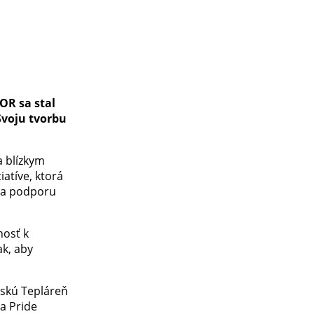
OR sa stal
Svoju tvorbu
a blízkym
iatíve, ktorá
í a podporu
nosť k
ak, aby
nskú Tepláreň
 a Pride