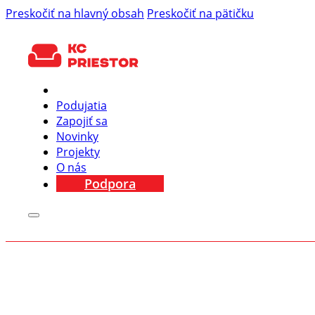
Preskočiť na hlavný obsah
Preskočiť na pätičku
Podujatia
Zapojiť sa
Novinky
Projekty
O nás
Podpora