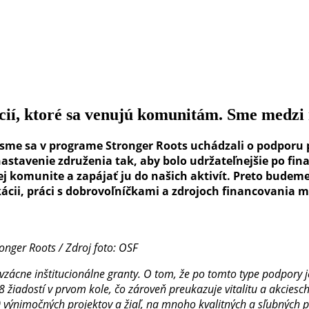
cií, ktoré sa venujú komunitám. Sme medzi 
me sa v programe Stronger Roots uchádzali o podporu 
stavenie združenia tak, aby bolo udržateľnejšie po fina
ej komunite a zapájať ju do našich aktivít. Preto budeme
ácii, práci s dobrovoľníčkami a zdrojoch financovania 
nger Roots / Zdroj foto: OSF
ácne inštitucionálne granty. O tom, že po tomto type podpory j
 žiadostí v prvom kole, čo zároveň preukazuje vitalitu a akciesc
0 výnimočných projektov a žiaľ, na mnoho kvalitných a sľubných p