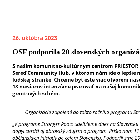
26. októbra 2023
OSF podporila 20 slovenských organizá
S naším komunitno-kultúrnym centrom PRIESTOR s
Sereď Community Hub, v ktorom nám ide o lepšie na
ľudskej stránke. Chceme byť ešte viac otvorení naš
18 mesiacov intenzívne pracovať na našej komunik
grantových schém.
Organizácie zapojené do tohto ročníka programu Stro
„
V programe Stronger Roots udeľujeme dnes na Slovensku vz
dopyt svedčí aj obrovský záujem o program. Prišlo nám 118
občianskych iniciatív po celom Slovensku. Podporili sme 2