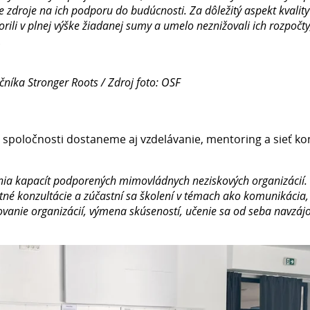
ie zdroje na ich podporu do budúcnosti. Za dôležitý aspekt kvali
orili v plnej výške žiadanej sumy a umelo neznižovali ich rozpočty
i.
čníka Stronger Roots / Zdroj foto: OSF
spoločnosti dostaneme aj vzdelávanie, mentoring a sieť ko
ia kapacít podporených mimovládnych neziskových organizácií.
né konzultácie a zúčastní sa školení v témach ako komunikácia, 
ťovanie organizácií, výmena skúseností, učenie sa od seba navzá