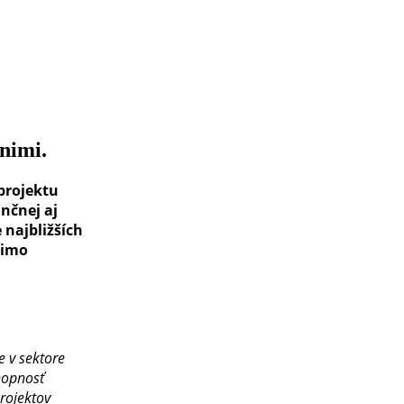
nimi.
projektu
nčnej aj
 najbližších
mimo
e v sektore
hopnosť
rojektov