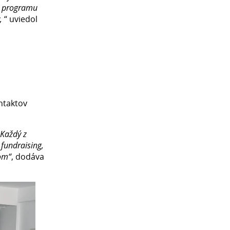
ty programu
,
“ uviedol
ntaktov
 Každý z
fundraising,
jom“
, dodáva