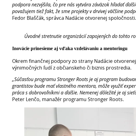
podpora nezvýšila, čo pre nás vytvára záväzok hľadať ďalš
považujem tiež fakt, že sme projekty v drvivej väčšine podp
Fedor Blaščák, správca Nadácie otvorenej spoločnost
Úvodné stretnutie organizácií zapojených do tohto ro
Inovácie prinesieme aj vďaka vzdelávaniu a mentoringu
Okrem finančnej podpory zo strany Nadácie otvorenej 
výnimočných ľudí z občianskeho či biznis prostredia.
„Súčasťou programu Stronger Roots je aj program budovan
grantistov bude mať vlastného mentora, môže využiť expert
práca s dobrovoľníkmi a ďalšie. Nemenej dôležité je aj sie
Peter Lenčo, manažér programu Stronger Roots.