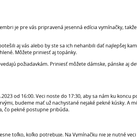
embri je pre vás pripravená jesenná edícia vymínačky, takže
otešili aj vás alebo by ste sa ich nehanbili dať najlepšej ka
ehlené. Môžete priniesť aj topánky.
ovedajú požiadavkám. Priniesť môžete dámske, pánske aj de
.2023 od 16:00. Veci noste do 17:30, aby sa nám ku koncu p
 prvými, budeme mať už nachystané nejaké pekné kúsky. A m
 sa, čo pekné postupne pribúda.
sne toľko, koľko potrebuje. Na Vymínačku nie je nutné veci 