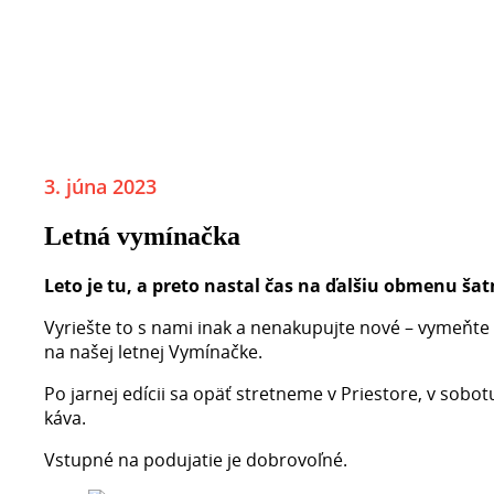
3. júna 2023
Letná vymínačka
Leto je tu, a preto nastal čas na ďalšiu obmenu šat
Vyriešte to s nami inak a nenakupujte nové – vymeňte 
na našej letnej Vymínačke.
Po jarnej edícii sa opäť stretneme v Priestore, v sobot
káva.
Vstupné na podujatie je dobrovoľné.