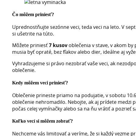
Čo môžem priniesť?
Uprednostňujte sezónne veci, teda veci na leto. V sept
si ušetrite na túto.
Môžete priniesť
7 kusov
oblečenia v stave, v akom by p
musia byť opraté, bez fľakov alebo dier, ideálne aj vyž
Vyhradzujeme si právo nezobrať vaše veci, ak nezodp
oblečenie.
Kedy môžem veci priniesť?
Oblečenie prineste priamo na podujatie, v sobotu 10.6
oblečenie nehromadilo. Nebojte, ak aj prídete medzi
počas celej vymínačky alebo sa na ňu vrátiť a pozrieť
Koľko vecí si môžem zobrať?
Nechceme vás limitovať a veríme, že si každý vezme pre