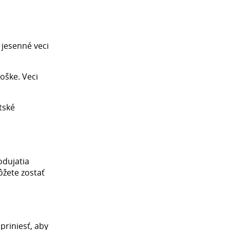
 jesenné veci
moške. Veci
tské
odujatia
ôžete zostať
priniesť, aby