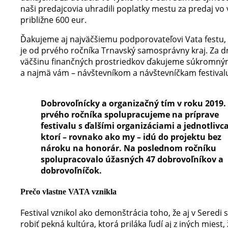
naši predajcovia uhradili poplatky mestu za predaj vo
približne 600 eur.
Ďakujeme aj najväčšiemu podporovateľovi Vata festu,
je od prvého ročníka Trnavský samosprávny kraj. Za d
väčšinu finančných prostriedkov ďakujeme súkromn
a najmä vám – návštevníkom a návštevníčkam festival
Dobrovoľnícky a organizačný tím v roku 2019.
prvého ročníka spolupracujeme na príprave
festivalu s ďalšími organizáciami a jednotlivc
ktorí – rovnako ako my – idú do projektu bez
nároku na honorár. Na poslednom ročníku
spolupracovalo úžasných 47 dobrovoľníkov a
dobrovoľníčok.
Prečo vlastne VATA vznikla
Festival vznikol ako demonštrácia toho, že aj v Seredi 
robiť pekná kultúra, ktorá priláka ľudí aj z iných miest,