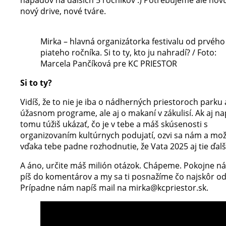
nápadov na ďalších 5 ročníkov :) Potrebujeme ale novú
nový drive, nové tváre.
Mirka – hlavná organizátorka festivalu od prvého
piateho ročníka. Si to ty, kto ju nahradí? / Foto:
Marcela Pančíková pre KC PRIESTOR
Si to ty?
Vidíš, že to nie je iba o nádherných priestoroch parku 
úžasnom programe, ale aj o makaní v zákulisí. Ak aj na
tomu túžiš ukázať, čo je v tebe a máš skúsenosti s
organizovaním kultúrnych podujatí, ozvi sa nám a mo
vďaka tebe padne rozhodnutie, že Vata 2025 aj tie ďal
A áno, určite máš milión otázok. Chápeme. Pokojne n
píš do komentárov a my sa ti posnažíme čo najskôr o
Prípadne nám napíš mail na mirka@kcpriestor.sk.