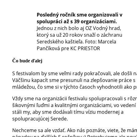
Posledný ročník sme organizovali v
spolupráci až s 39 organizáciami.
Jednou z nich bolo aj OZ Vodný hrad,
ktorý sa už 20 rokov snaží o záchranu
Seredského kaštieľa. Foto: Marcela
Pančíková pre KC PRIESTOR
Čo bude ďalej
S festivalom by sme veľmi rady pokračovali, ale došli n
Väčšinu kapacít sme presunuli na zlepšovanie práce s
mládežou, čo sme si v týchto časoch vyhodnotili ako pr
Vždy sme na organizácii festivalu spolupracovali s rôz
šikovnými ľuďmi a kvalitnými organizáciami, vo vedení
stáli my, aby sme dodávali tímu víziu modernej a
spolupracujúcej Serede.
Nechceme sa ale vzdať. Ako nás poznáte, viete, že má