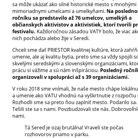
sa môže ukázať ako silné historické mesto s mnohými
mimoriadnymi umelcami a umelkyňami.
Na posledn
ročníku sa predstavilo až 76 umelcov, umelkýň a
občianskych aktivistov a aktivistiek, ktorí tvorili 
festivalu.
Každoročnou zásadou VATY bolo, že viac ak
nich pochádza alebo žije v Seredi.
Chceli sme dať PRIESTOR kvalitnej kultúre, ktorá zahŕň
umenie, ale aj kvalitu bytia, preto sme sa vždy spojili s
skvelými seredskými a slovenskými organizáciami, kto
prácu si vážime a sú nám inšpiráciou.
Posledný roční
organizovali v spolupráci až s 39 organizáciami.
V roku 2018 sme vnímali, že naše mesto chápe lokálnu
a umenie ako VATU vhodnú na vyškrtnutie z rozpočtu
Rozhodli sme sa preto ňou zaplniť mesto. Podarilo sa. P
Tešili ste sa s nami. Povzbudzovali ste nás. Dobrovoľníči
nami.
Tá Sereď je ozaj brutálna! Vraveli ste počas
rozhovorov priamo v parku.