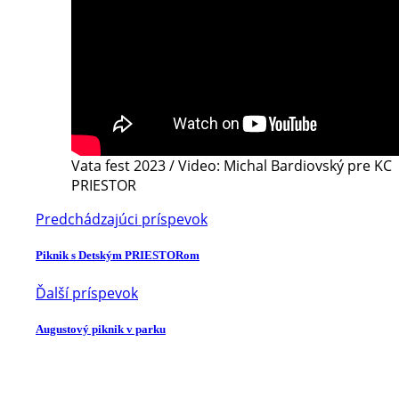
Vata fest 2023 / Video: Michal Bardiovský pre KC
PRIESTOR
Predchádzajúci príspevok
Piknik s Detským PRIESTORom
Ďalší príspevok
Augustový piknik v parku