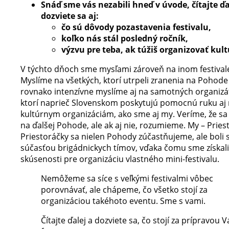
S
náď sme vás nezabili hneď v úvode, čítajte ďa
dozviete sa aj:
čo sú dôvody pozastavenia festivalu,
koľko nás stál posledný ročník,
výzvu pre teba, ak túžiš organizovať kult
V týchto dňoch sme mysľami zároveň na inom festival
Myslíme na všetkých, ktorí utrpeli zranenia na Pohode
rovnako intenzívne myslíme aj na samotných organizá
ktorí naprieč Slovenskom poskytujú pomocnú ruku a
kultúrnym organizáciám, ako sme aj my. Veríme, že sa
na ďalšej Pohode, ale ak aj nie, rozumieme. My – Pries
Priestoráčky sa nielen Pohody zúčastňujeme, ale boli 
súčasťou brigádnickych tímov, vďaka čomu sme získali
skúsenosti pre organizáciu vlastného mini-festivalu.
Nemôžeme sa síce s veľkými festivalmi vôbec
porovnávať, ale chápeme, čo všetko stojí za
organizáciou takéhoto eventu. Sme s vami.
Čítajte ďalej a dozviete sa, čo stojí za prípravou V