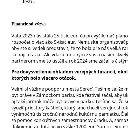
festu.
Financie sú výzva
Vata 2023 nás stála 25-tisíc eur, čo prevýšilo náš plán
rozpočet o viac ako 5-tisíc eur. Nemusíte organizovať 
aby ste si vedeli predstaviť, že to bola pre nás veľká ra
sa hojila ťažko. Ale vďaka mnohým z vás a naším skve
partnerom sme to ustáli a rok 2024 sme začali s čistý
Pre dovysvetlenie ohľadom verejných financií, oko
ktorých bolo viacero otázok.
Veľmi si vážime podporu mesta Sereď. Tešíme sa, že
byť práve v Zámockom parku, kde festival začal, aby uk
aj taký jarmok môže byť práve v parku. Tešíme sa, že 
využiť priestory kaštieľa, ktorý sme chceli verejnosti u
výnimočnú tisícročnú národnú kultúrnu pamiatku. Ďa
za pomoc konkrétnych zamestnancov úradu. A, samoz
ďakujeme za dotáciu vo výške 1700 eur. Samozrejmosťo