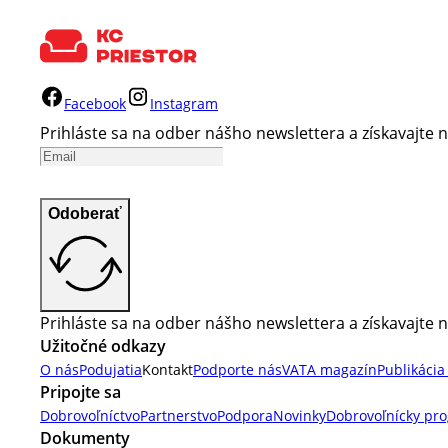
Facebook
Instagram
Prihláste sa na odber nášho newslettera a získavajte n
Odoberať
Prihláste sa na odber nášho newslettera a získavajte n
Užitočné odkazy
O nás
Podujatia
Kontakt
Podporte nás
VATA magazín
Publikácia
Pripojte sa
Dobrovoľníctvo
Partnerstvo
Podpora
Novinky
Dobrovoľnícky pr
Dokumenty