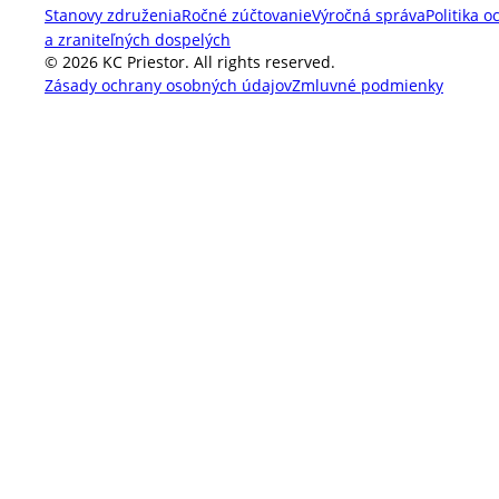
Stanovy združenia
Ročné zúčtovanie
Výročná správa
Politika o
a zraniteľných dospelých
© 2026 KC Priestor. All rights reserved.
Zásady ochrany osobných údajov
Zmluvné podmienky