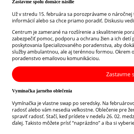
Zastavme spolu domáce násilie
Už v stredu 15. februára sa porozprávame o náročnej t
informácií alebo sa chce priamo poradiť. Diskusiu vedi
Centrum je zamerané na rozšírenie a skvalitnenie pora
zabezpečiť pomoc, podporu a ochranu žien a ich detí p
poskytovania špecializovaného poradenstva, aby dokázal
služby ambulantnou, ale aj terénnou formou. Okrem o
poradenstvo emailovou komunikáciou.
Zastavme sp
Vymínačka jarného oblečenia
Vymínačka je vlastne swap po seredsky. Na februárov
radosť alebo vám nesedia veľkostne. Oblečenie pre žen
spraviť radosť. Stačí, keď prídete v nedeľu 26. 02. med
ďalej. Takisto môžete prísť “naprázdno” a iba si vyber