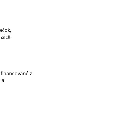
ačok,
zácií.
ufinancované z
 a