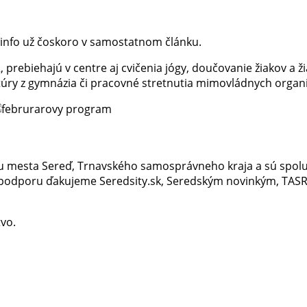
info už čoskoro v samostatnom článku.
prebiehajú v centre aj cvičenia jógy, doučovanie žiakov a ži
túry z gymnázia či pracovné stretnutia mimovládnych organi
ou mesta Sereď, Trnavského samosprávneho kraja a sú spol
podporu ďakujeme Seredsity.sk, Seredským novinkým, TASR
tvo.