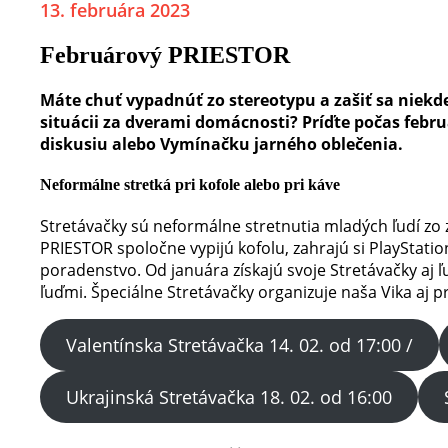
13. februára 2023
Februárový PRIESTOR
Máte chuť vypadnúť zo stereotypu a zašiť sa niekd
situácii za dverami domácnosti? Príďte počas feb
diskusiu alebo Vymínačku jarného oblečenia.
Neformálne stretká pri kofole alebo pri káve
Stretávačky sú neformálne stretnutia mladých ľudí z
PRIESTOR spoločne vypijú kofolu, zahrajú si PlayStation
poradenstvo. Od januára získajú svoje Stretávačky aj 
ľuďmi. Špeciálne Stretávačky organizuje naša Vika aj 
Valentínska Stretávačka 14. 02. od 17:00 /
Ukrajinská Stretávačka 18. 02. od 16:00