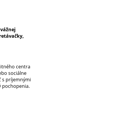
 vážnej
retávačky,
nitného centra
lebo sociálne
ť s príjemnými
ný pochopenia.