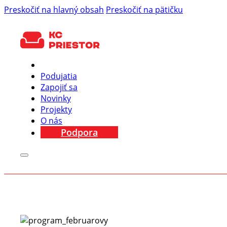
Preskočiť na hlavný obsah
Preskočiť na pätičku
Podujatia
Zapojiť sa
Novinky
Projekty
O nás
Podpora