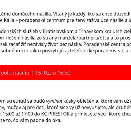
éme domáceho násilia. Vítaný je každý, kto sa chce dozvedi
e Kália – poradenské centrum pre ženy zažívajúce násilie a ic
denských služieb v Bratislavskom a Trnavskom kraji. Ich cie
ri riešení násilia zo strany manžela/partnera/otca a to pro
i začať žiť nezávislý život bez náslia. Poradenské centrá p
sobného kontaktu poskytujú aj telefonické poradenstvo, a
olu násilie | 15. 02. o 16:30
om stretnutí sa budú
vymínat
kúsky oblečenia, ktoré vám už
y, mužov aj pre deti, ktoré síce vy už nevyužijete, ale dru
zi 15:00 až 17:00 do KC PRIESTOR a priniesete veci, ktoré ch
iete to, čo vám padne do oka.