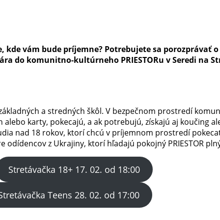
e, kde vám bude príjemne? Potrebujete sa porozprávať o
ruára do komunitno-kultúrneho PRIESTORu v Seredi na St
o základných a stredných škôl. V bezpečnom prostredí komu
 alebo karty, pokecajú, a ak potrebujú, získajú aj koučing a
ľudia nad 18 rokov, ktorí chcú v príjemnom prostredí pokeca
pre odídencov z Ukrajiny, ktorí hľadajú pokojný PRIESTOR pl
Stretávačka 18+ 17. 02. od 18:00
Stretávačka Teens 28. 02. od 17:00