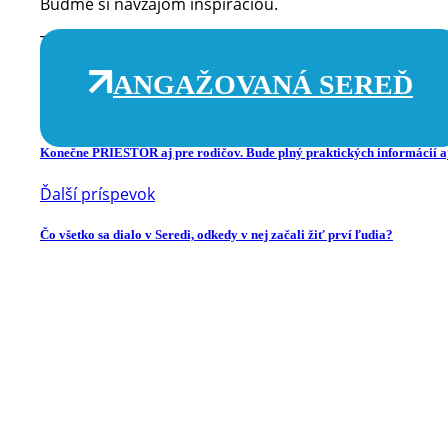
Buďme si navzájom inšpiráciou.
Texty výstavy sú v slovenskom, anglickom, maďarskom 
ANGAŽOVANÁ SEREĎ
Predchádzajúci príspevok
Konečne PRIESTOR aj pre rodičov. Bude plný praktických informácií a
Ďalší príspevok
Čo všetko sa dialo v Seredi, odkedy v nej začali žiť prví ľudia?