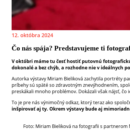
12. októbra 2024
Čo nás spája? Predstavujeme ti fotogra
V októbri máme tu česť hostiť putovnú fotografickú
dokonalé a bez chýb, a rozhodne nie v ideálnych 
Autorka výstavy Miriam Bieliková zachytila portréty par
príbehy sú späté so zdravotným znevýhodnením, spolo
preskákali mnoho problémov. Dokázali však nájsť, čo ic
To je pre nás výnimočný odkaz, ktorý teraz ako spol
inšpirovať aj ty. Okrem výstavy bude aj mimoriadne
Foto: Miriam Bieliková na fotografii s partnerom