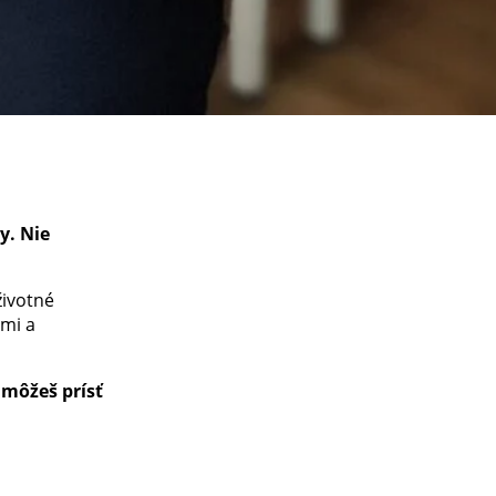
y. Nie
životné
ami a
 môžeš prísť