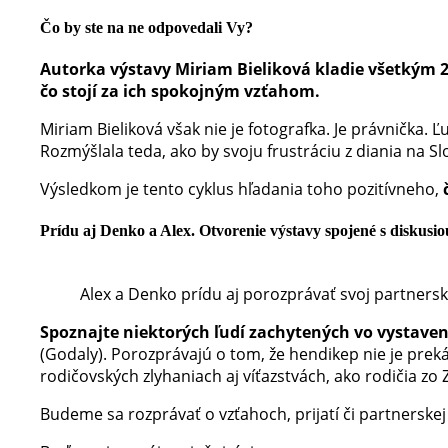
Čo by ste na ne odpovedali Vy?
Autorka výstavy Miriam Bieliková kladie všetkým 
čo stojí za ich spokojným vzťahom.
Miriam Bieliková však nie je fotografka. Je právnička. 
Rozmýšlala teda, ako by svoju frustráciu z diania na
Výsledkom je tento cyklus hľadania toho pozitívneho,
Prídu aj Denko a Alex. Otvorenie výstavy spojené s diskusio
Alex a Denko prídu aj porozprávať svoj partnerský
Spoznajte niektorých ľudí zachytených vo vystaven
(Godaly). Porozprávajú o tom, že hendikep nie je prek
rodičovských zlyhaniach aj víťazstvách, ako rodičia zo
Budeme sa rozprávať o vzťahoch, prijatí či partnerskej