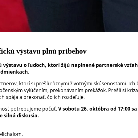
fickú výstavu plnú príbehov
 výstavu o ľuďoch, ktorí žijú naplnené partnerské vzťah
podmienkach.
tnerov, ktorí si prešli rôznymi životnými skúsenosťami. Ich 
čenským vylúčením, prekonávaním prekážok. Prešli si kríz
h spája a prekonať, čo ich rozdeľuje.
očnosť potrebujeme počuť.
V sobotu 26. októbra od 17:00 sa
 silná diskusia.
 Michalom.