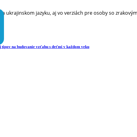
a ukrajinskom jazyku, aj vo verziách pre osoby so zrakový
j tipov na budovanie vzťahu s deťmi v každom veku