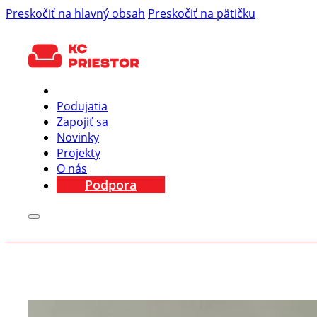
Preskočiť na hlavný obsah
Preskočiť na pätičku
Podujatia
Zapojiť sa
Novinky
Projekty
O nás
Podpora