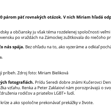
20 párom päť rovnakých otázok. V nich Miriam hľadá odp
Ľudsky a občiansky ju však téma rozdelenej spoločnosti veľmi 
 Slovensku po vraždách na Zámockej zužitkovala do niečoho 
čo nás spája.
Bez ohľadu na to, ako vyzeráme a odkiaľ poc
u.
 príbeh. Zdroj foto: Miriam Bieliková
ých fotografiách.
Prídu Seredi dobre známi Kučerovci Deni
ážka vzťahu. Renka a Peter Zaklaioví nám porozprávajú o svo
 Združenia rodičov a priateľov LGBT+ ľudí.
 kríze a ako spoločne prekonávať prekážky v živote.