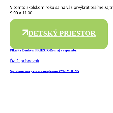
V tomto školskom roku sa na vás prvýkrát tešíme zajt
9.00 a 11.00
DETSKÝ PRIESTOR
Predchádzajúci príspevok
Piknik s Detským PRIESTORom aj v septembri
Ďalší príspevok
Spúšťame nový ročník programu VÝNIMOCNÁ