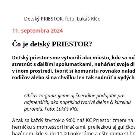
Detský PRIESTOR, foto: Lukáš Klčo
11. septembra 2024
Čo je detský PRIESTOR?
Detský priestor sme vytvorili ako miesto, kde sa m
stretnúť s ďalšími spolumatkami, naháňať svoje di
v inom prostredí, tvoriť si komunitu rovnako nala
rodičov alebo si na chvíľku len tak sadnúť a vydýc
Občas zorganizujeme aj špeciálne podujatie pre
najmenších, ako napríklad tvorivé dielne či kúzelnú
porondu. Foto: Lukáš Klčo
A tak sa každý štvrtok o 9:00 náš KC Priestor zmení na
herničku s montessori hračkami, preliezkou aj guličk
bazénom, kde si do 11:00 pokecáme a ešte doma sti