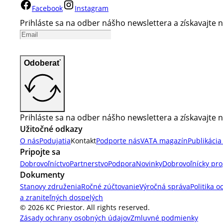
Facebook
Instagram
Prihláste sa na odber nášho newslettera a získavajte n
Odoberať
Prihláste sa na odber nášho newslettera a získavajte n
Užitočné odkazy
O nás
Podujatia
Kontakt
Podporte nás
VATA magazín
Publikácia
Pripojte sa
Dobrovoľníctvo
Partnerstvo
Podpora
Novinky
Dobrovoľnícky pr
Dokumenty
Stanovy združenia
Ročné zúčtovanie
Výročná správa
Politika o
a zraniteľných dospelých
© 2026 KC Priestor. All rights reserved.
Zásady ochrany osobných údajov
Zmluvné podmienky