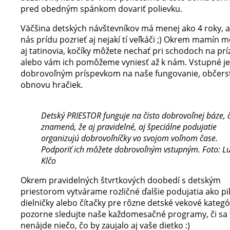
pred obedným spánkom dovariť polievku.
Väčšina detských návštevníkov má menej ako 4 roky, a
nás prídu pozrieť aj nejakí tí veľkáči ;) Okrem mamín m
aj tatinovia, kočíky môžete nechať pri schodoch na pr
alebo vám ich pomôžeme vyniesť až k nám. Vstupné je
dobrovoľným príspevkom na naše fungovanie, občerst
obnovu hračiek.
Detský PRIESTOR funguje na čisto dobrovoľnej báze, 
znamená, že aj pravidelné, aj špeciálne podujatie
organizujú dobrovoľníčky vo svojom voľnom čase.
Podporiť ich môžete dobrovoľným vstupným. Foto: L
Klčo
Okrem pravidelných štvrtkových doobedí s detským
priestorom vytvárame rozličné ďalšie podujatia ako pi
dielničky alebo čítačky pre rôzne detské vekové kategó
pozorne sledujte naše každomesačné programy, či sa
nenájde niečo, čo by zaujalo aj vaše dietko :)